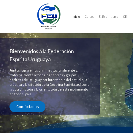
Inicio
Cursos
El Espiritismo
CEI
Bienvenidos a la Federación
Espírita Uruguaya
Juntos lograremos unir institucionalmente y
fraternalmente a todos los centros y grupos
espiritas de Uruguay por intermedio del estudio, la
práctica y la difusión de la Doctrina Espirita, así como
la coordinación y la orientación de este movimiento
en todo el país.
Contáctanos