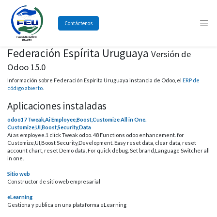
Contáctenos
Federación Espírita Uruguaya
Versión de
Odoo 15.0
Información sobre Federación Espírita Uruguaya instancia de Odoo, el
ERP de
código abierto
.
Aplicaciones instaladas
odoo17 Tweak,Ai Employee,Boost,Customize All in One.
Customize,UI,Boost,Security,Data
Ai as employee.1 click Tweak odoo. 48 Functions odoo enhancement. for
Customize,UI,Boost Security,Development. Easy reset data, clear data, reset
account chart, reset Demo data. For quick debug. Set brand,Language Switcher all
in one.
Sitio web
Constructor de sitio web empresarial
eLearning
Gestiona y publica en una plataforma eLearning